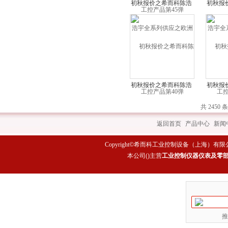
初秋报价之希而科陈浩
初秋报
宇全系列供应之欧洲工
宇全系
控产品第40弹
控
初秋报价之希而科陈浩
初秋报
宇全系列供应之欧洲工
宇全系
共 2450 
控产品第35弹
控
返回首页
|
产品中心
|
新闻
Copyright©希而科工业控制设备（上海）有限公司 All rig
本公司(
)主营
工业控制仪器仪表及零
推