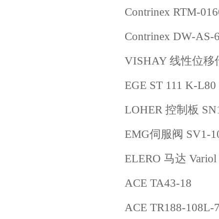
Contrinex RTM-016
Contrinex DW-AS-
VISHAY 线性位移传感
EGE ST 111 K-L80
LOHER 控制板 SN1
EMG伺服阀 SV1-10/
ELERO 马达 Variol
ACE TA43-18
ACE TR188-108L-