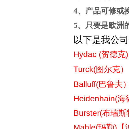
4
、产品
可修或
5
、只要是
欧洲
以下是我公司
Hydac (
贺德克
Turck(
图尔克）
Balluff(
巴鲁夫
Heidenhain(
海
Burster(
布瑞斯
Mahle(
玛勒
)
【