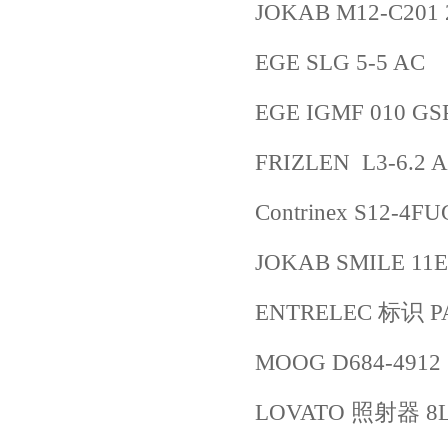
JOKAB M12-C201 
EGE SLG 5-5 AC
EGE IGMF 010 GS
FRIZLEN L3-6.2 A
Contrinex S12-4
JOKAB SMILE 11E
ENTRELEC 标识 PAR
MOOG D684-4912
LOVATO 照射器 8L