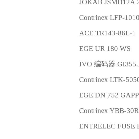
JOKAB JSMD12A 
Contrinex LFP-101
ACE TR143-86L-1
EGE UR 180 WS
IVO 编码器 GI355.A
Contrinex LTK-505
EGE DN 752 GAPP
Contrinex YBB-30
ENTRELEC FUSE 