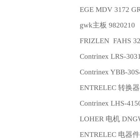
EGE MDV 3172 G
gwk主板 9820210
FRIZLEN FAHS 32
Contrinex LRS-303
Contrinex YBB-30
ENTRELEC 转换器 C
Contrinex LHS-415
LOHER 电机 DNGW
ENTRELEC 电器件 2