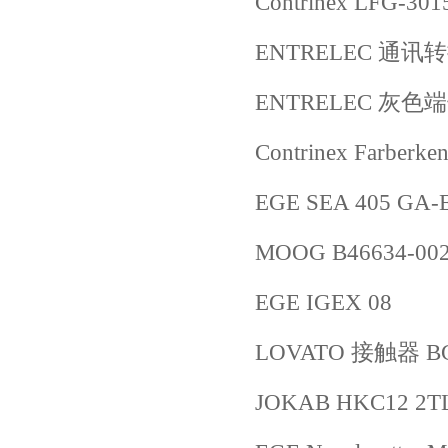
Contrinex LFG-301
ENTRELEC 通讯转换器
ENTRELEC 灰色端
Contrinex Farberke
EGE SEA 405 GA-
MOOG B46634-00
EGE IGEX 08
LOVATO 接触器 B
JOKAB HKC12 2T