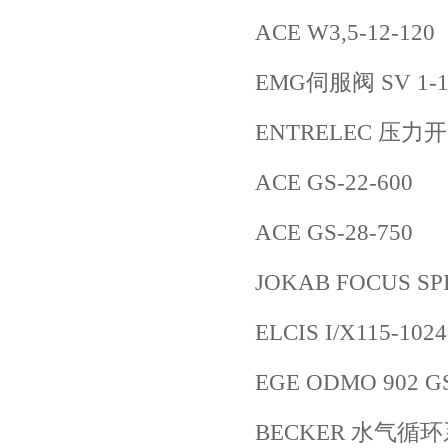
ACE W3,5-12-120
EMG伺服阀 SV 1-10/
ENTRELEC 压力开关
ACE GS-22-600
ACE GS-28-750
JOKAB FOCUS SPI
ELCIS I/X115-102
EGE ODMO 902 G
BECKER 水气循环系