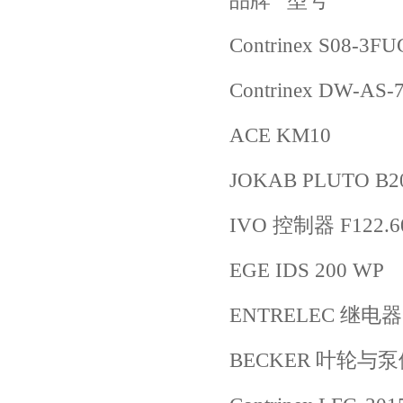
品牌 型号
Contrinex S08-3FU
Contrinex DW-AS-
ACE KM10
JOKAB PLUTO B2
IVO 控制器 F122.6
EGE IDS 200 WP
ENTRELEC 继电器 0
BECKER 叶轮与泵