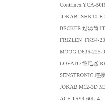
Contrinex YCA-50
JOKAB JSHK10-E 
BECKER 过滤筒 IT
FRIZLEN FKS4-20
MOOG D636-225-0
LOVATO 继电器 RFN
SENSTRONIC 连接
JOKAB M12-3D M
ACE TR99-60L-4