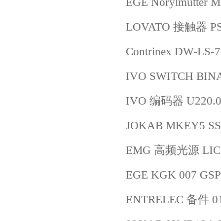
EGE Norylmutter 
LOVATO 接触器 PS
Contrinex DW-LS-
IVO SWITCH BIN
IVO 编码器 U220.01
JOKAB MKEY5 SS
EMG 高频光源 LIC1
EGE KGK 007 GSP
ENTRELEC 备件 01