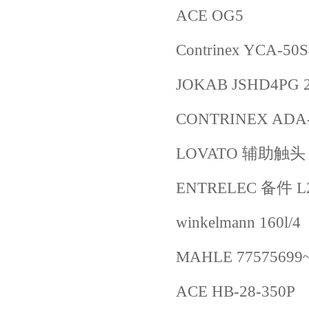
ACE OG5
Contrinex YCA-50
JOKAB JSHD4PG 2
CONTRINEX ADA-
LOVATO 辅助触头 
ENTRELEC 备件 L24
winkelmann 160l
MAHLE 77575699~
ACE HB-28-350P