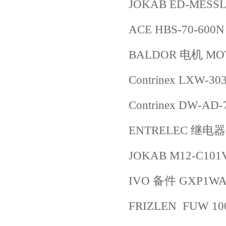
JOKAB ED-MESSL.
ACE HBS-70-600N
BALDOR 电机 MOT
Contrinex LXW-30
Contrinex DW-AD-
ENTRELEC 继电器 2
JOKAB M12-C101V
IVO 备件 GXP1
FRIZLEN FUW 100