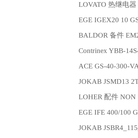
LOVATO 热继电器 R
EGE IGEX20 10 G
BALDOR 备件 EM2
Contrinex YBB-14
ACE GS-40-300-V
JOKAB JSMD13 2
LOHER 配件 NON D
EGE IFE 400/100 
JOKAB JSBR4_115