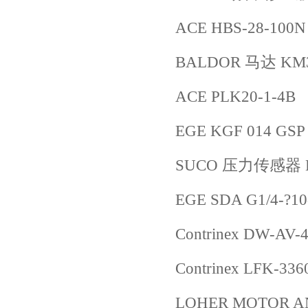
ACE HBS-28-100N
BALDOR 马达 KM300
ACE PLK20-1-4B
EGE KGF 014 GSP
SUCO 压力传感器 H669
EGE SDA G1/4-?10
Contrinex DW-AV-4
Contrinex LFK-336
LOHER MOTOR AN