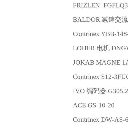
FRIZLEN FGFLQ31
BALDOR 减速交流电机
Contrinex YBB-14
LOHER 电机 DNGW
JOKAB MAGNE 1A
Contrinex S12-3FU
IVO 编码器 G305.
ACE GS-10-20
Contrinex DW-AS-