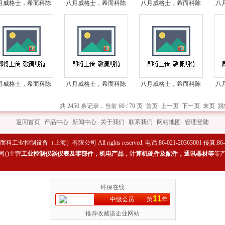
月威格士，希而科陈
八月威格士，希而科陈
八月威格士，希而科陈
八
全系列*之vickers液
浩宇全系列*之vickers液
浩宇全系列*之vickers液
浩宇
压第69弹
压第68弹
压第67弹
月威格士，希而科陈
八月威格士，希而科陈
八月威格士，希而科陈
八
全系列*之vickers液
浩宇全系列*之vickers液
浩宇全系列*之vickers液
浩宇
共 2450 条记录，当前 60 / 70 页
首页
上一页
下一页
末页
跳
压第64弹
压第63弹
压第62弹
返回首页
|
产品中心
|
新闻中心
|
关于我们
|
联系我们
|
网站地图
|
管理登陆
希而科工业控制设备（上海）有限公司 All rights reserved. 电话:86-021-20363001 传真:86-0
司(
)主营
工业控制仪器仪表及零部件，机电产品，计算机硬件及配件，通讯器材等
等
环保在线
11
中级会员
第
年
推荐收藏该企业网站