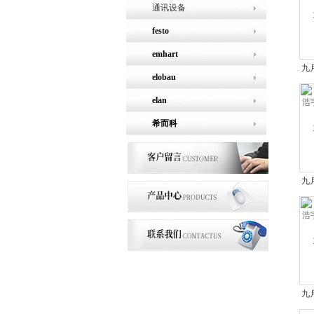
通讯设备
festo
emhart
九
elobau
宇全
elan
希而科
九
宇全
九
宇全