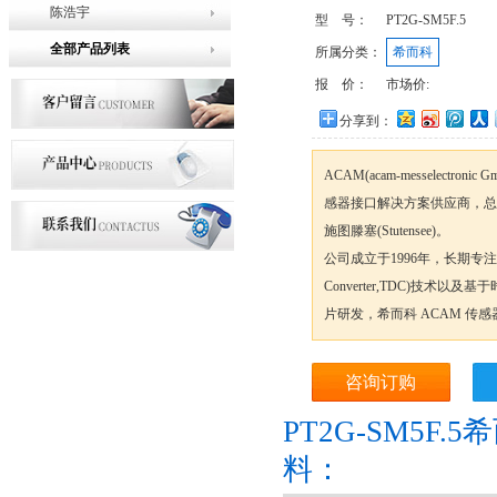
陈浩宇
型 号：
PT2G-SM5F.5
全部产品列表
所属分类：
希而科
报 价：
市场价:
分享到：
ACAM(acam-messelect
感器接口解决方案供应商，总
施图滕塞(Stutensee)。
公司成立于1996年，长期专注于时间
Converter,TDC)技术
片研发，希而科 ACAM 传感器 P
咨询订购
PT2G-SM5F.
料：