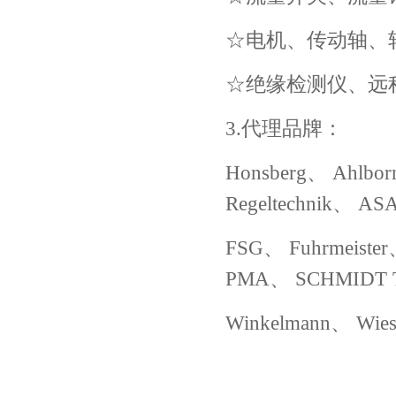
☆电机、传动轴、
☆绝缘检测仪、远
3.代理品牌：
Honsberg、 Ahlbo
Regeltechnik、 AS
FSG、 Fuhrmeister
PMA、 SCHMIDT T
Winkelmann、 Wiese