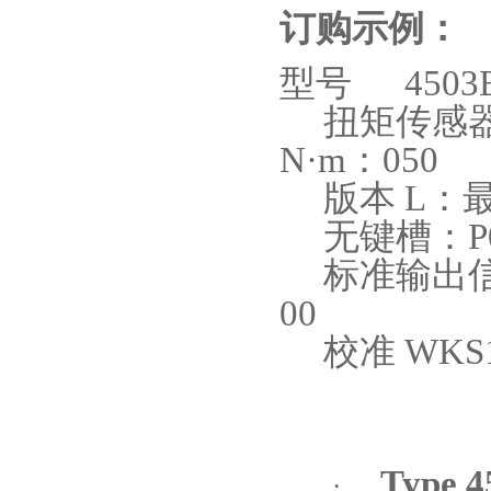
订购示例：
型号
4503B
扭矩传感
N·m
：
050
版本
L
：
无键槽：
P
标准输出
00
校准
WKS
Type 
·