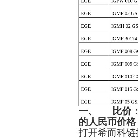
EGE
IGFW 010 G
EGE
IGMF 02 GS
EGE
IGMH 02 G
EGE
IGMF 30174
EGE
IGMF 008 
EGE
IGMF 005 G
EGE
IGMF 010 G
EGE
IGMF 015 G
EGE
IGMF 05 GS
一、
比价
的人民币价格
打开希而科链