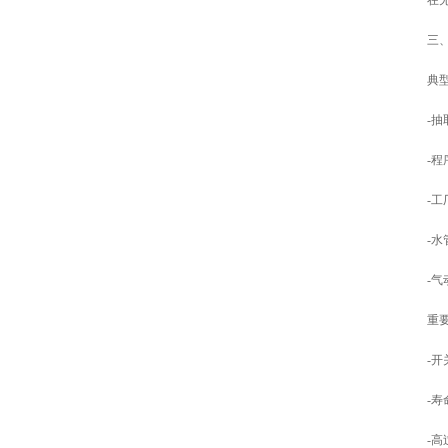
在
三
典
-
-
-工
-水
-
重
-
-寿
-