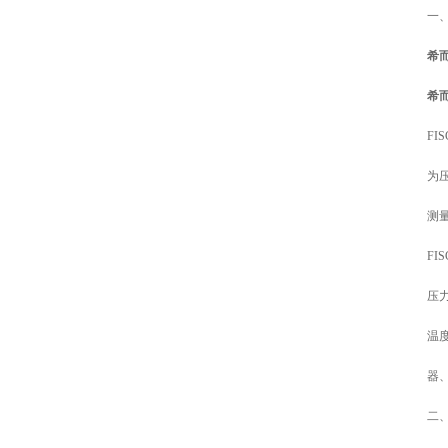
一
希而
希而
F
为
测
FI
压
温
器
二