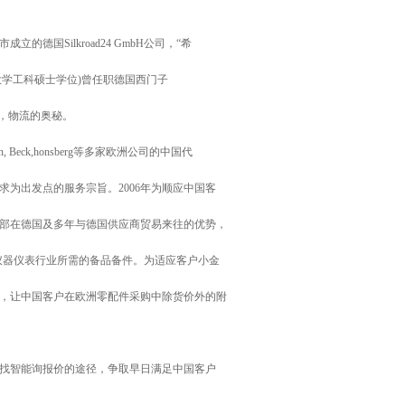
成立的德国Silkroad24 GmbH公司，“希
adt大学工科硕士学位)曾任职德国西门子
生产，物流的奥秘。
Beck,honsberg等多家欧洲公司的中国代
为出发点的服务宗旨。2006年为顺应中国客
部在德国及多年与德国供应商贸易来往的优势，
仪器仪表行业所需的备品备件。为适应客户小金
，让中国客户在欧洲零配件采购中除货价外的附
寻找智能询报价的途径，争取早日满足中国客户