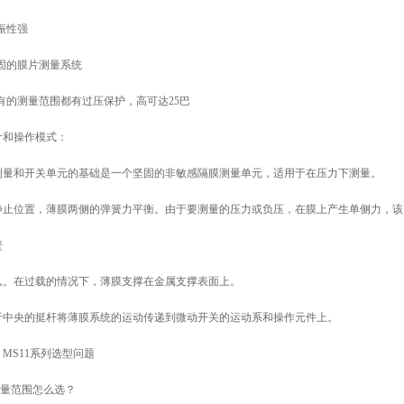
振性强
坚固的膜片测量系统
所有的测量范围都有过压保护，高可达25巴
计和操作模式：
测量和开关单元的基础是一个坚固的非敏感隔膜测量单元，适用于在压力下测量。
静止位置，薄膜两侧的弹簧力平衡。由于要测量的压力或负压，在膜上产生单侧力，该
簧
队。在过载的情况下，薄膜支撑在金属支撑表面上。
于中央的挺杆将薄膜系统的运动传递到微动开关的运动系和操作元件上。
MS11系列选型问题
测量范围怎么选？