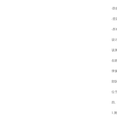
-防
-
-
设
该
在
弹
部
位
四、
1.