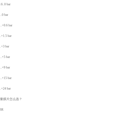
.6..0 bar
..0 bar
..+0.6 bar
.+1.5 bar
.+3 bar
..+5 bar
..+9 bar
..+15 bar
.+24 bar
测量膜片怎么选？
BR