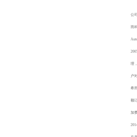
公司
而科
Au
20
理
户
希
额
加
2