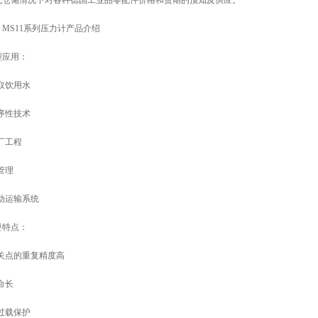
无仓储情况下对各种德国工业品零配件价格和货期的预知及供应。
、MS11系列压力计产品介绍
型应用：
抽取饮用水
程序性技术
厂工程
管理
气动运输系统
要特点：
开关点的重复精度高
命长
高过载保护