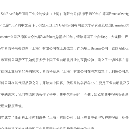
SilkRoad24(希而科工业控制设备（上海）有限公司)早源于1999年在德国Braunschweig市
"也是“Silk"的中文音译，创始人CHEN GANG(拥有同济大学研究生及德国Darmst
tomotive公司及德国大众汽车Wolfsburg总部近12年，谙熟德国工业自动化，大规模
05年希而科商务咨询（上海）有限公司在上海成立，作为瑞士Baumer公司，德国Ahlborn, 
，希而科公司攒下了如何服务于中国工业自动化行业的宝贵经验，建立了一切以客户需求
对德国工业品零配件的需求，希而科贸易（上海）有限公司在浦东成立了，利用公司总
而科公司在其代理品牌之外，开始为中国客户代理采购各行各业-主要是工业自动化及
订单的需求，我们在德国源头作了拼单，集中代理采购，仓储，出欧盟集中报关等创新
费用大幅度降低。
014年成立了希而科工业控制设备（上海）有限公司，目正在集中处理客户询报价，积