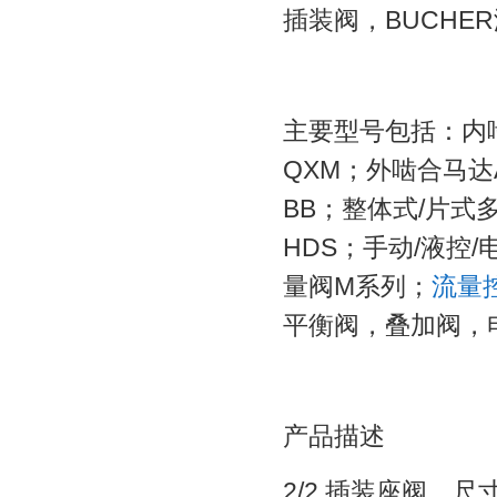
插装阀，
BUCHER
主要型号包括：内
QXM
；外啮合马达
BB
；整体式
/
片式
HDS
；手动
/
液控
/
量阀
M
系列；
流量
平衡阀，叠加阀，
产品描述
2/2
插装座阀，尺