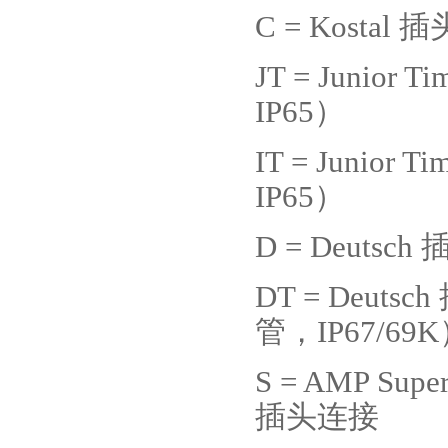
C = Kostal
插
JT = Junior Ti
IP65
）
IT = Junior Ti
IP65
）
D = Deutsch
DT = Deutsch
管，
IP67/69K
S = AMP Supers
插头连接