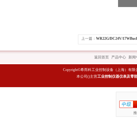
上一篇：
WR22G/DC24V/17WB
阀 型号解析 希而科
返回首页
|
产品中心
|
新闻
Copyright©希而科工业控制设备（上海）有限公司 All rig
本公司(
)主营
工业控制仪器仪表及零
推