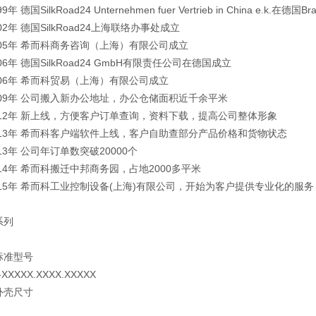
99
年 德国
SilkRoad24 Unternehmen fuer Vertrieb in China e.k.
在德国
Br
02
年 德国
SilkRoad24
上海联络办事处成立
05
年 希而科商务咨询（上海）有限公司成立
06
年 德国
SilkRoad24 GmbH
有限责任公司在德国成立
06
年 希而科贸易（上海）有限公司成立
09
年 公司搬入新办公地址，办公仓储面积近千余平米
12
年 新上线，方便客户订单查询，资料下载，提高公司整体形象
13
年 希而科客户端软件上线，客户自助查部分产品价格和货物状态
13
年 公司年订单数突破
20000
个
14
年 希而科搬迁中邦商务园，占地
2000
多平米
15
年 希而科工业控制设备
(
上海
)
有限公司，开始为客户提供专业化的服务
系列
标准型号
-XXXXX.XXXX.XXXXX
外壳尺寸