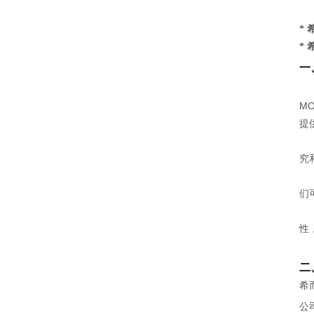
*
*
一
MO
提
究
们
性
二
希
公