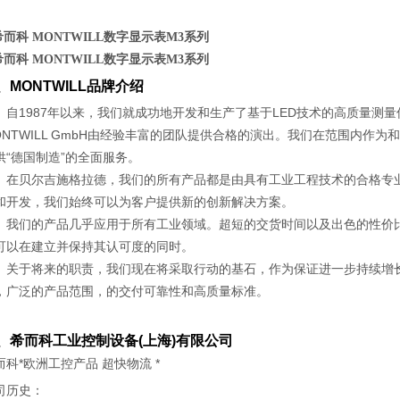
 希而科 MONTWILL数字显示表M3系列
 希而科 MONTWILL数字显示表M3系列
、
MONTWILL
品牌介绍
自
1987
年以来，我们就成功地开发和生产了基于
LED
技术的高质量测量
NTWILL GmbH
由经验丰富的团队提供合格的演出。我们在范围内作为和
供“德国制造”的全面服务。
在贝尔吉施格拉德，我们的所有产品都是由具有
工业工程技术的合格专
和开发，我们始终可以为客户提供新的创新解决方案。
我们的产品几乎应用于所有工业领域。超短的交货时间以及出色的性价
可以在建立并保持其认可度的同时。
关于将来的职责，我们现在将采取行动的基石，作为保证进一步持续增
，广泛的产品范围，
的交付可靠性和高质量标准。
、希而科工业控制设备
(
上海
)
有限公司
而科*欧洲工控产品 超快物流 *
司历史：