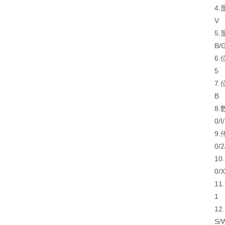
4.
V
5.
B/
6.
5
7.
B
8.
0/I
9.
0/2
10.
0/X
11.
1
12.
S/