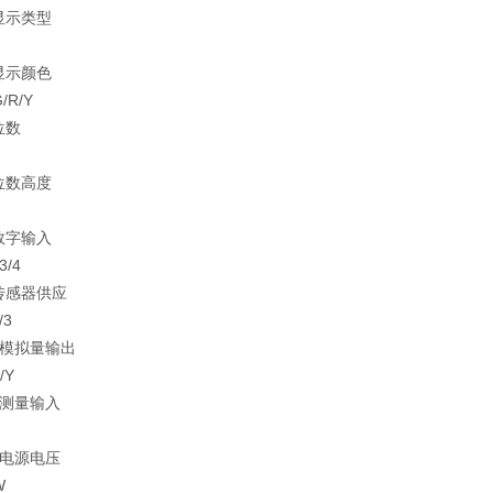
显示类型
显示颜色
G/R/Y
位数
位数高度
数字输入
/3/4
传感器供应
/3
模拟量输出
/Y
测量输入
电源电压
W