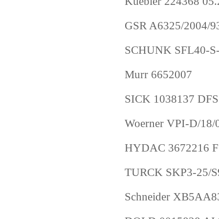
Kuebler 224368 05
GSR A6325/2004/9
SCHUNK SFL40-S-
Murr 6652007
SICK 1038137 D
Woerner VPI-D/18
HYDAC 3672216 F
TURCK SKP3-25/S
Schneider XB5AA8