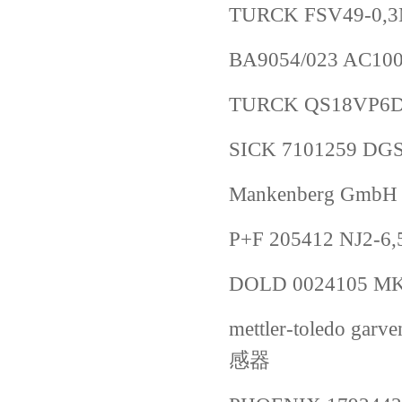
TURCK FSV49-0,3
BA9054/023 AC10
TURCK QS18VP6D
SICK 7101259 D
Mankenberg GmbH
P+F 205412 NJ2-6,
DOLD 0024105 MK
mettler-toledo ga
感器