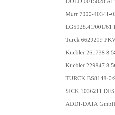
DOLD 0015828 AI 
Murr 7000-40341-
LG5928.41/001/61
Turck 6629209 P
Kuebler 261738 8.
Kuebler 229847 8.
TURCK BS8148-0/9
SICK 1036211 D
ADDI-DATA Gmb