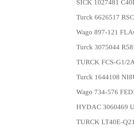
SICK 1027481 C4
Turck 6626517 RS
Wago 897-121 F
Turck 3075044 R
TURCK FCS-G1/2A
Turck 1644108 NI
Wago 734-576 FE
HYDAC 3060469 UK
TURCK LT40E-Q21