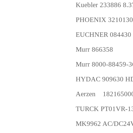
Kuebler 233886 8.
PHOENIX 3210130
EUCHNER 084430 
Murr 866358
Murr 8000-88459-
HYDAC 909630 HDA
Aerzen 1821
TURCK PT01VR-13
MK9962 AC/DC24V