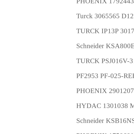
PHOENIX 1792443
Turck 3065565 D1
TURCK IP13P 301
Schneider KSA800
TURCK PSJ016V-3
PF2953 PF-025-R
PHOENIX 2901207
HYDAC 1301038 MD
Schneider KSB16N