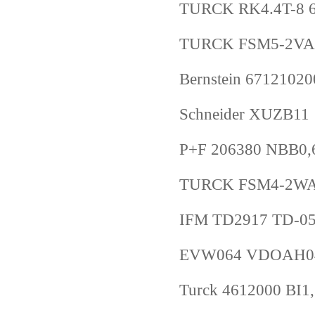
TURCK RK4.4T-8 
TURCK FSM5-2VAS2
Bernstein 6712102
Schneider XUZB11
P+F 206380 NBB0
TURCK FSM4-2WAK
IFM TD2917 TD-0
EVW064 VDOAH04
Turck 4612000 BI1