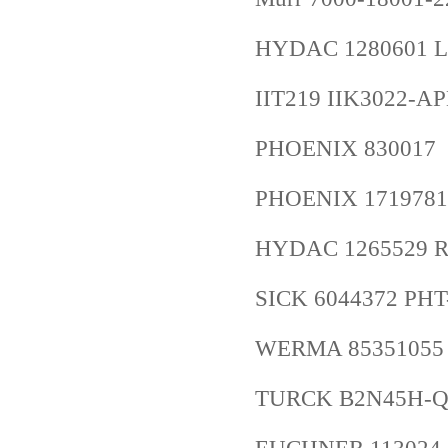
HYDAC 1280601 LF
IIT219 IIK3022-A
PHOENIX 830017
PHOENIX 1719781
HYDAC 1265529 RF
SICK 6044372 P
WERMA 85351055 L
TURCK B2N45H-Q2