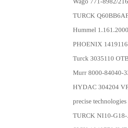
Wago 771-8982/216-
TURCK Q60BB6AF
Hummel 1.161.2
PHOENIX 1419116
Turck 3035110 O
Murr 8000-84040-
HYDAC 304204 VR 
precise technologi
TURCK NI10-G18-