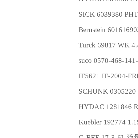
SICK 6039380 PH
Bernstein 601616
Turck 69817 WK 4
suco 0570-468-1
IF5621 IF-2004-F
SCHUNK 0305220 DP
HYDAC 1281846 RF
Kuebler 192774 1.1
G-BEE 17-3-6L 