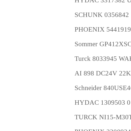
HYDAC 3317382 UP
SCHUNK 0356842 
PHOENIX 5441919
Sommer GP412XS
Turck 8033945 WA
AI 898 DC24V 22
Schneider 840USE
HYDAC 1309503 0
TURCK NI15-M30T