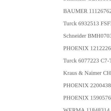
BAUMER 11126762
Turck 6932513 FSF
Schneider BMH07
PHOENIX 1212226
Turck 6077223 C7
Kraus & Naimer
PHOENIX 2200438
PHOENIX 1590576
WERMA 11848314 E