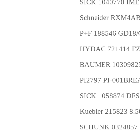
SICK 1040770 IM
Schneider RXM4A
P+F 188546 GD18/
HYDAC 721414 FZP-
BAUMER 1030982
PI2797 PI-001BR
SICK 1058874 D
Kuebler 215823 8.
SCHUNK 0324857 