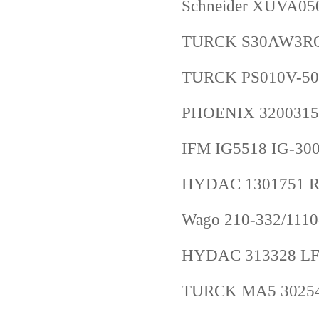
Schneider XUVA0
TURCK S30AW3RQ
TURCK PS010V-50
PHOENIX 3200315
IFM IG5518 IG-30
HYDAC 1301751 RF
Wago 210-332/111
HYDAC 313328 LF 
TURCK MA5 3025