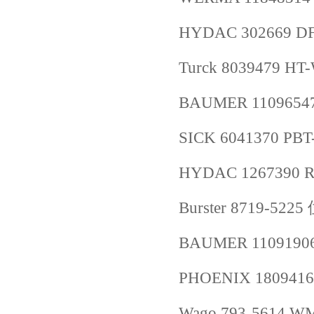
HYDAC 302669 DF 
Turck 8039479 HT
BAUMER 11096547
SICK 6041370 PB
HYDAC 1267390 RF
Burster 8719-5
BAUMER 11091906
PHOENIX 1809416
Wago 793-5614 WM