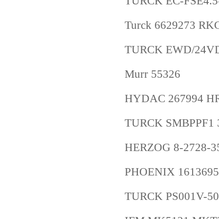
TURCK EC-FSE4.5-
Turck 6629273 RK
TURCK EWD/24VD
Murr 55326
HYDAC 267994 HR
TURCK SMBPPF1 
HERZOG 8-2728-
PHOENIX 1613695
TURCK PS001V-50