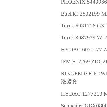
PHOENIX 5449966
Buehler 2832199
Turck 6931716 G
Turck 3087939 W
HYDAC 6071177 ZW
IFM E12269 ZDO2
RINGFEDER POWER
涨紧套
HYDAC 1277213 MD
Schneider GBX080