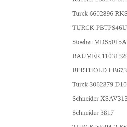
Turck 6602896 RK
TURCK PBTPS46U
Stoeber MDS501
BAUMER 11031529
BERTHOLD LB6739
Turck 3062379 D1
Schneider XSAV31
Schneider 3817
TURCK SKP4-2-SS