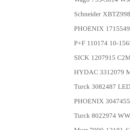
Schneider XBTZ99
PHOENIX 1715549
P+F 110174 10-15
SICK 1207915 C2
HYDAC 3312079 Me
Turck 3082487 L
PHOENIX 3047455
Turck 8022974 W