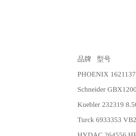
品牌 型号
PHOENIX 1621137
Schneider GBX120
Kuebler 232319 8.
Turck 6933353 VB2
HYDAC 264556 HR