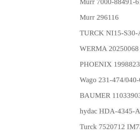
Murr 7000-88491-
Murr 296116
TURCK NI15-S30-
WERMA 20250068 B
PHOENIX 1998823
Wago 231-474/040
BAUMER 11033903
hydac HDA-4345
Turck 7520712 IM