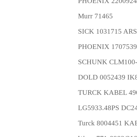
PHOENIX 2200924
Murr 71465
SICK 1031715 A
PHOENIX 1707539
SCHUNK CLM100-
DOLD 0052439 IK
TURCK KABEL 490
LG5933.48PS DC2
Turck 8004451 K