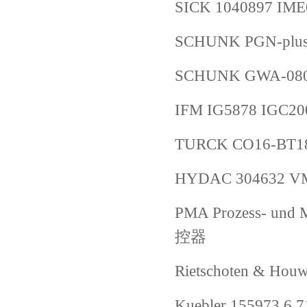
SICK 1040897 I
SCHUNK PGN-plus
SCHUNK GWA-080
IFM IG5878 IGC2
TURCK CO16-BT18
HYDAC 304632 VM 
PMA Prozess- und
控器
Rietschoten & H
Kuebler 155973 6.7