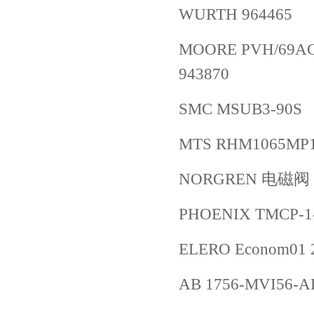
WURTH 964465
MOORE PVH/69AC 
943870
SMC MSUB3-90S
MTS RHM1065MP1
NORGREN 电磁阀 8
PHOENIX TMCP-1-
ELERO Econom01 
AB 1756-MVI56-