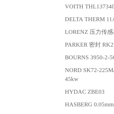
VOITH THL137340
DELTA THERM 11
LORENZ 压力传感器 
PARKER 密封 RK2
BOURNS 3950-2-5
NORD SK72-225M/4
45kw
HYDAC ZBE03
HASBERG 0.05mm