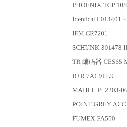
PHOENIX TCP 10/
Identical L014401 
IFM CR7201
SCHUNK 301478 
TR 编码器 CES65 M P
B+R 7AC911.9
MAHLE PI 2203-
POINT GREY ACC-
FUMEX FA500