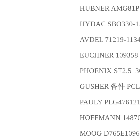
HUBNER AMG81P2
HYDAC SBO330-1.
AVDEL 71219-113
EUCHNER 109358
PHOENIX ST2.5 3
GUSHER 备件 PCL6
PAULY PLG4761210
HOFFMANN 14870
MOOG D765E109