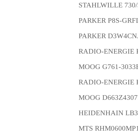
STAHLWILLE 730/5
PARKER P8S-GRF
PARKER D3W4CN
RADIO-ENERGIE RE
MOOG G761-3033
RADIO-ENERGIE R
MOOG D663Z4307
HEIDENHAIN LB30
MTS RHM0600MP1