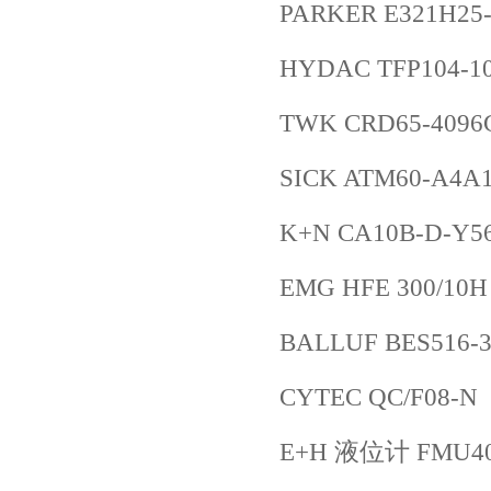
PARKER E321H25-
HYDAC TFP104-1
TWK CRD65-4096
SICK ATM60-A4A
K+N CA10B-D-Y56
EMG HFE 300/10H
BALLUF BES516-3
CYTEC QC/F08-N
E+H 液位计 FMU40