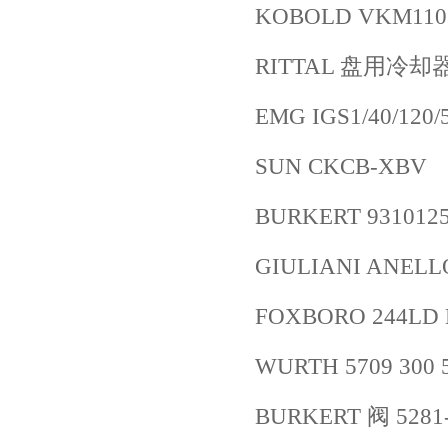
KOBOLD VKM110
RITTAL 盘用冷却器 S
EMG IGS1/40/120/
SUN CKCB-XBV
BURKERT 931012
GIULIANI ANELLO
FOXBORO 244LD
WURTH 5709 300 
BURKERT 阀 5281-