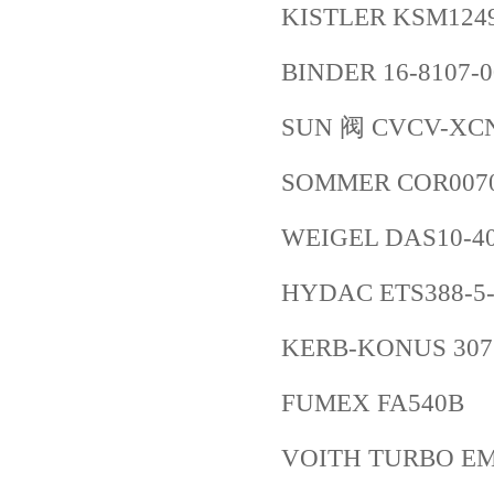
KISTLER KSM1249
BINDER 16-8107-0
SUN 阀 CVCV-XC
SOMMER COR007
WEIGEL DAS10-40P
HYDAC ETS388-5-
KERB-KONUS 307 0
FUMEX FA540B
VOITH TURBO EM6