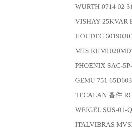
WURTH 0714 02 3
VISHAY 25KVAR P
HOUDEC 6019030
MTS RHM1020MD7
PHOENIX SAC-5P-
GEMU 751 65D603
TECALAN 备件 ROH
WEIGEL SUS-01-Q
ITALVIBRAS MVSI