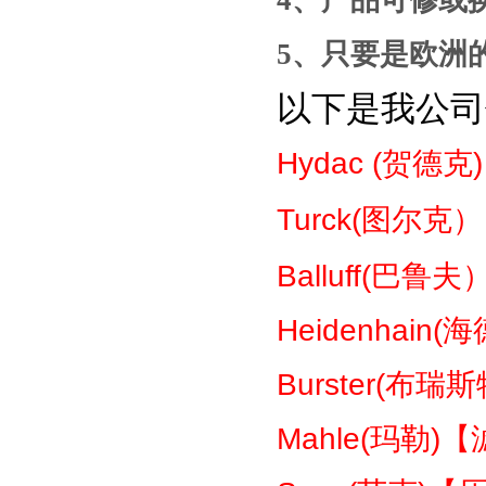
4
、产品
可修或
5
、只要是
欧洲
以下是我公司
Hydac (
贺德克
Turck(
图尔克）
Balluff(
巴鲁夫
Heidenhain(
海
Burster(
布瑞斯
Mahle(
玛勒
)
【