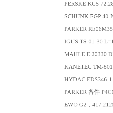
PERSKE KCS 72.2
SCHUNK EGP 40-
PARKER RE06M35
IGUS TS-01-30 L=
MAHLE E 20330 D
KANETEC TM-801
HYDAC EDS346-1-
PARKER 备件 P4C
EWO G2，417.212