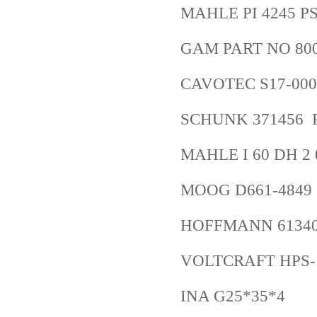
MAHLE PI 4245 P
GAM PART NO 800
CAVOTEC S17-0000R-
SCHUNK 371456 
MAHLE I 60 DH 2
MOOG D661-4849
HOFFMANN 61340
VOLTCRAFT HPS-
INA G25*35*4