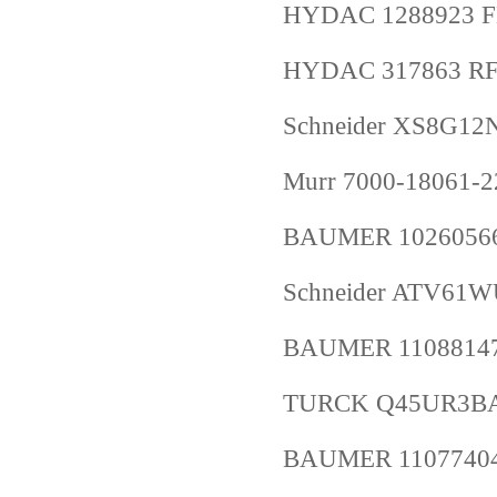
HYDAC 1288923 FL
HYDAC 317863 RFD
Schneider XS8G12
Murr 7000-18061-
BAUMER 10260566 
Schneider ATV61
BAUMER 11088147
TURCK Q45UR3BA
BAUMER 11077404 