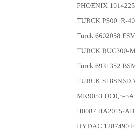
PHOENIX 1014225
TURCK PS001R-40
Turck 6602058 FS
TURCK RUC300-M3
Turck 6931352 BS
TURCK S18SN6D W
MK9053 DC0,5-5A
II0087 IIA2015-A
HYDAC 1287490 FL