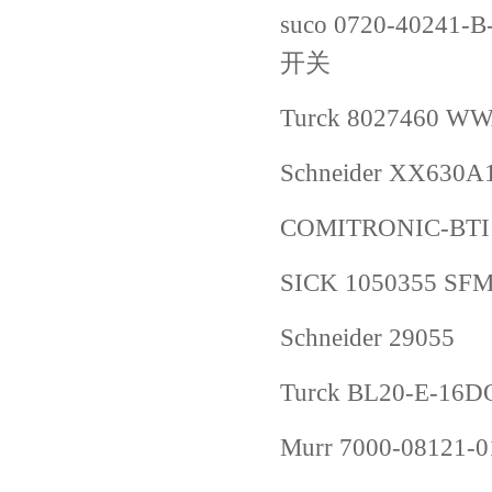
suco 0720-40241-
开关
Turck 8027460 W
Schneider XX630
COMITRONIC-BT
SICK 1050355 S
Schneider 29055
Turck BL20-E-16
Murr 7000-08121-