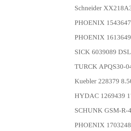
Schneider XX218
PHOENIX 1543647
PHOENIX 1613649
SICK 6039089 DS
TURCK APQS30-04
Kuebler 228379 8.
HYDAC 1269439 17
SCHUNK GSM-R-40
PHOENIX 1703248