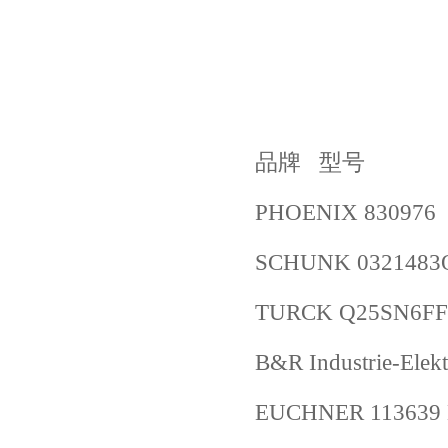
品牌 型号
PHOENIX 830976
SCHUNK 0321483O
TURCK Q25SN6FF
B&R Industrie-El
EUCHNER 113639 