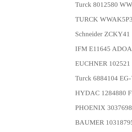
Turck 8012580 WW
TURCK WWAK5P3-
Schneider ZCKY41
IFM E11645 ADO
EUCHNER 102521 
Turck 6884104 EG
HYDAC 1284880 FL
PHOENIX 3037698
BAUMER 10318795 T