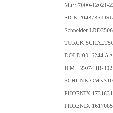
Murr 7000-12021-
SICK 2048786 DS
Schneider LRD3506
TURCK SCHALTSC
DOLD 0016244 AA7
IFM IB5074 IB-3
SCHUNK GMNS100
PHOENIX 1731831
PHOENIX 1617085