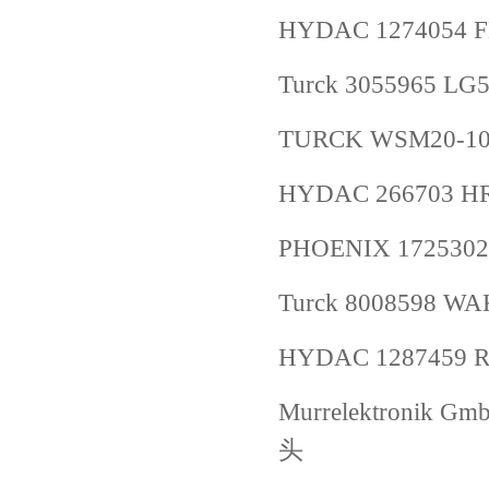
HYDAC 1274054 FL
Turck 3055965 LG
TURCK WSM20-10
HYDAC 266703 HRR
PHOENIX 1725302
Turck 8008598 WA
HYDAC 1287459 RF
Murrelektronik Gm
头