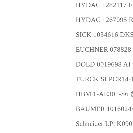
HYDAC 1282117 FL
HYDAC 1267095 RF
SICK 1034616 D
EUCHNER 07882
DOLD 0019698 AI 
TURCK SLPCR14-1
HBM 1-AE301-S
BAUMER 10160244
Schneider LP1K09