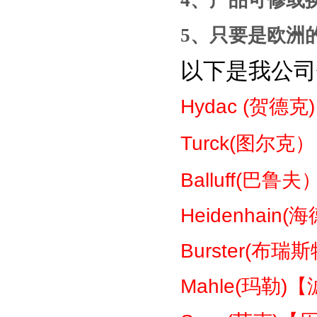
4
、产品
可修或
5
、只要是
欧洲
以下是我公司
Hydac (
贺德克
Turck(
图尔克）
Balluff(
巴鲁夫
Heidenhain(
海
Burster(
布瑞斯
Mahle(
玛勒
)
【