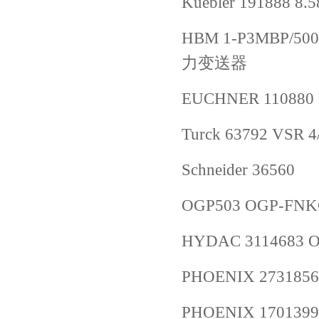
Kuebler 191888 8.
HBM 1-P3MBP/500BA
力变送器
EUCHNER 110880
Turck 63792 VSR 
Schneider 36560
OGP503 OGP-FNKG
HYDAC 3114683
PHOENIX 2731856
PHOENIX 1701399