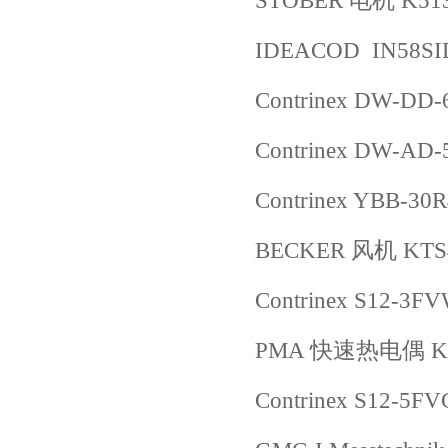
STOBER 电机 K513
IDEACOD IN58S
Contrinex DW-DD-
Contrinex DW-AD-
Contrinex YBB-30
BECKER 风机 KTS
Contrinex S12-3F
PMA 快速热电偶 
Contrinex S12-5F