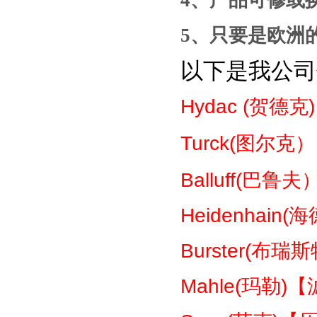
4
、产品
可修或
5
、只要是
欧洲
以下是我公司
Hydac (
贺德克
Turck(
图尔克）
Balluff(
巴鲁夫
Heidenhain(
海
Burster(
布瑞斯
Mahle(
玛勒
)
【