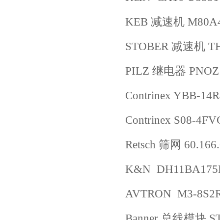
KEB 减速机 M80A
STOBER 减速机 TH
PILZ 继电器 PNOZ 
Contrinex YBB-14
Contrinex S08-4
Retsch 筛网 60.166
K&N DH11BA175
AVTRON M3-8S2R
Banner 总线模块 S