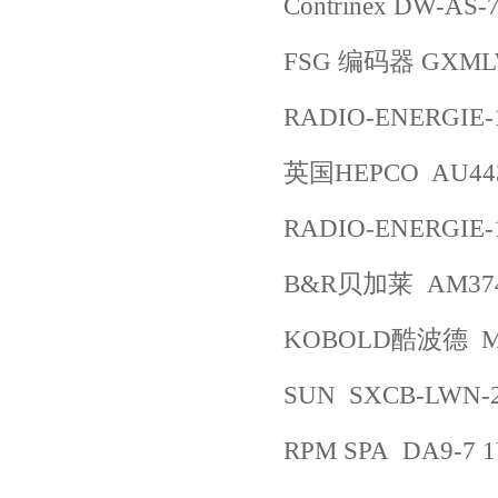
Contrinex DW-AS-
FSG 编码器 GXMLW
RADIO-ENERGIE-1
英国HEPCO AU443
RADIO-ENERGIE-1
B&R贝加莱 AM37
KOBOLD酷波德 MAN-
SUN SXCB-LWN-
RPM SPA DA9-7 1V