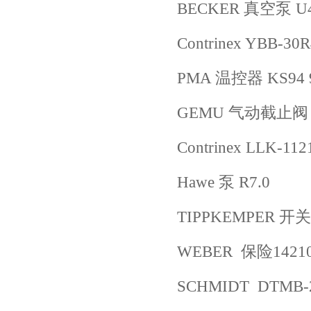
BECKER 真空泵 U4
Contrinex YBB-30
PMA 温控器 KS94 9
GEMU 气动截止阀 D5
Contrinex LLK-112
Hawe 泵 R7.0
TIPPKEMPER 开关发
WEBER 保险14210
SCHMIDT DTMB-20