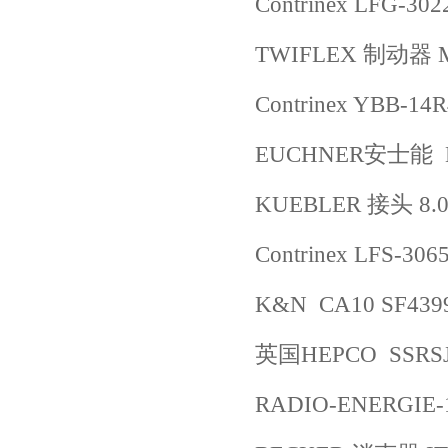
Contrinex LFG-302
TWIFLEX 制动器 
Contrinex YBB-14
EUCHNER安士能 BO
KUEBLER 接头 8.00
Contrinex LFS-306
K&N CA10 SF439
英国HEPCO SSRS
RADIO-ENERGIE-1