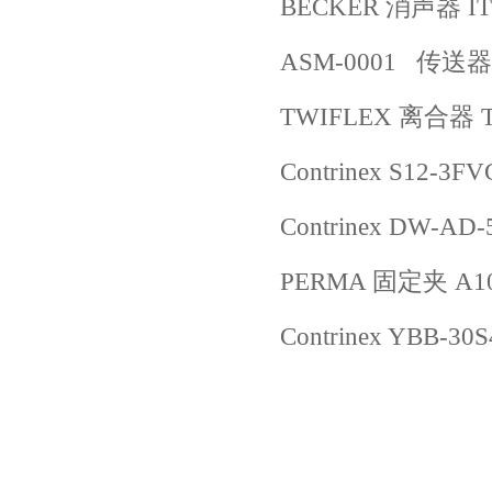
BECKER 消声器 IT
ASM-0001 传送器WS
TWIFLEX 离合器 T
Contrinex S12-3FV
Contrinex DW-AD-
PERMA 固定夹 A105
Contrinex YBB-30