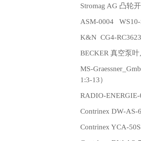
Stromag AG 凸轮开
ASM-0004 WS10-
K&N CG4-RC362
BECKER 真空泵叶片 
MS-Graessner_Gm
1:3-13）
RADIO-ENERGIE-0
Contrinex DW-AS-
Contrinex YCA-50