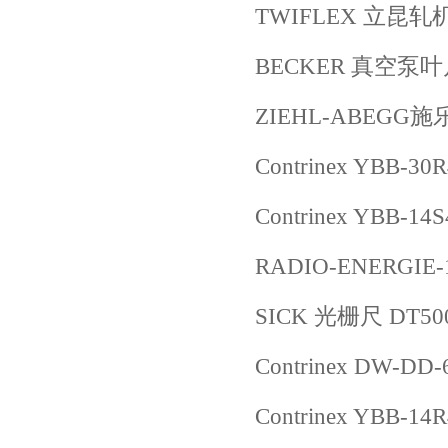
TWIFLEX 立昆轧机
BECKER 真空泵叶片
ZIEHL-ABEGG施乐
Contrinex YBB-30
Contrinex YBB-14
RADIO-ENERGIE-
SICK 光栅尺 DT500
Contrinex DW-
Contrinex YBB-14