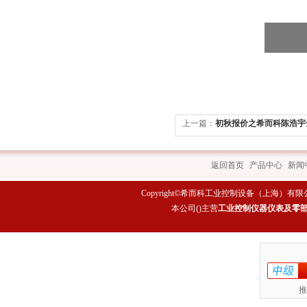
上一篇：
初秋报价之希而科陈浩宇
工控产品第384弹
返回首页
|
产品中心
|
新闻
Copyright©希而科工业控制设备（上海）有限公司 All rig
本公司(
)主营
工业控制仪器仪表及零
推