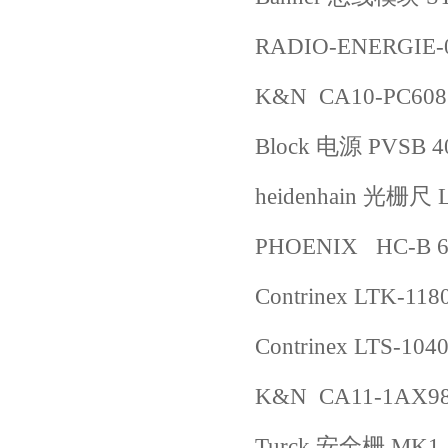
RADIO-ENERGIE-
K&N CA10-PC608
Block 电源 PVSB 40
heidenhain 光栅尺 L
PHOENIX HC-B 
Contrinex LTK-11
Contrinex LTS-104
K&N CA11-1AX98
Turck 安全栅 MK1-2