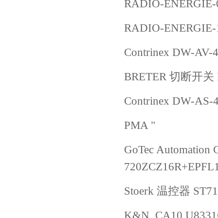
RADIO-ENERGIE-
RADIO-ENERGIE-1
Contrinex DW-AV-4
BRETER 切断开关 L
Contrinex DW-AS-
PMA "
GoTec Automation
720ZCZ16R+EPFL
Stoerk 温控器 ST710
K&N CA10 U83316