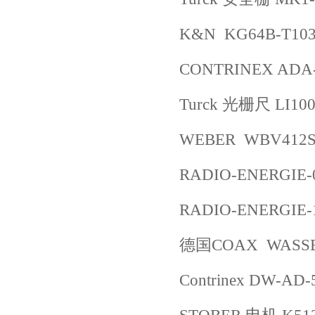
K&N KG64B-T103
CONTRINEX ADA-
Turck 光栅尺 LI100
WEBER WBV412S
RADIO-ENERGIE-0
RADIO-ENERGIE-
德国COAX WASSER
Contrinex DW-AD-