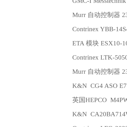
GMC-I Messtechn
Murr 自动控制器 23
Contrinex YBB-14
ETA 模块 ESX10-1
Contrinex LTK-505
Murr 自动控制器 23
K&N CG4 ASO E71
英国HEPCO M4P
K&N CA20BA71