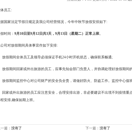
体员工:
根据国家法定节假日规定及我公司经营情况，今年中秋节放假安排如下:
放假时间：
9月10日至9月12日共3天，9月13日（星期二）正常上班
。
现公司对放假期间具体事宜作如下安排:
1、放假期间全体员工及领导必须保证手机24小时开机状态，确保联系畅通;
2、放假期间回家或外出旅游的员工，应事先知会部门负责人，并协调处理好放假期间的
3、放假期间监控中心对公司财产的安全负全责，请做好防火、防盗工作。监控中心值班长
4、回家或外出旅游的员工应注意安全，合理安排出游，非必要建议不出境不到疫情重
返程安排,确保如期上班。
上一篇：
没有了
下一篇：
没有了